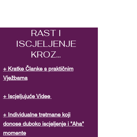
RAST I
ISCJELJENJE
KROZ...
+ Kratke Članke s praktičnim
Vježbama
+ Iscjeljujuće Videe
+ Individualne tretmane koji
donose duboko iscjeljenje i "Aha"
momente