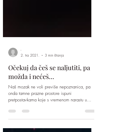
-
2. tra 2021.
3 min čitanja
Očekuj da češ se naljutiti, pa
možda i nećeš...
Naš mozak ne voli previše nepoznanica, pa
onda tamne prazne prostore ispuni
pretpostavkama koje s vremenom narastu u
uvjerenja. To je...