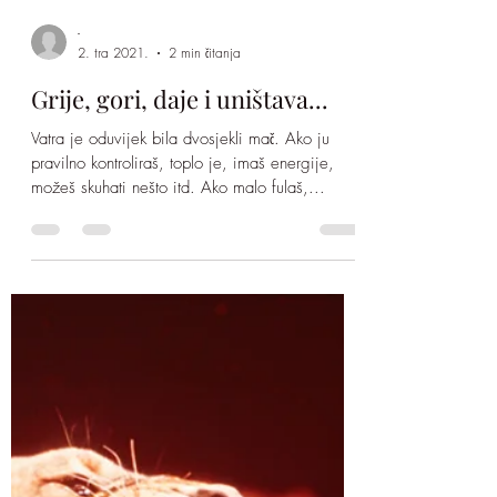
-
2. tra 2021.
2 min čitanja
Grije, gori, daje i uništava...
Vatra je oduvijek bila dvosjekli mač. Ako ju
pravilno kontroliraš, toplo je, imaš energije,
možeš skuhati nešto itd. Ako malo fulaš,...